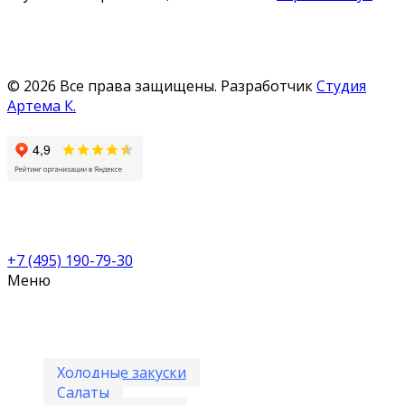
© 2026 Все права защищены. Разработчик
Студия
Артема К.
Гостиница в центре Москвы
Караоке клуб Point Rouge — Москва — Лубянка
,
Стриптиз клуб Point Rouge — Москва — Лубянка
,
Караоке клуб В29 — Марьино
,
Караоке клуб MP3 — Митино
,
Стриптиз клуб Lady — Митино
,
Работа в клубе — Москва — Вакансии
,
Рейтинг караоке — Москва
Гостиница на час — Москва — Лубянка
+7 (495) 190-79-30
Меню
Кухня
Холодные закуски
Салаты