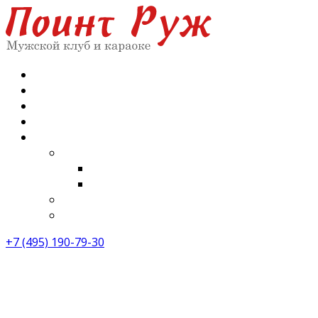
Главная
Зал караоке
Зал стриптиз
Меню
О нас
Отзывы
Отзывы караоке
Отзывы стрип бар
Вакансии
Контакты
+7 (495) 190-79-30
«Поинт-Руж» -