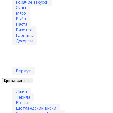
Горячие закуски
Супы
Мясо
Рыба
Паста
Ризотто
Гарниры
Десерты
Бар
Вермут
Крепкий алкоголь
Джин
Текила
Водка
Шотландский виски