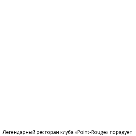
Исключительно красивые, нежные и горячие
девушки разносят еду и напитки, танцуют у шеста,
провожают желающих в vip-аппартаменты.
Вход для женщин исключительно в сопровождении
мужчин.
Кухня нашего ресторана
Легендарный ресторан клуба «Point-Rouge» порадует